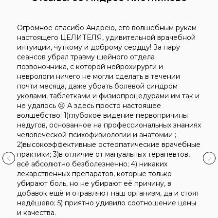
Огромное спасибо Андрею, его волшебным рукам
настоящего ЦЕЛИТЕЛЯ, удивительной врачебной
интуиции, чуткому и доброму сердцу! За пару
сеансов убрал травму шейного отдела
позвоночника, с которой нейрохирурги и
неврологи ничего не могли сделать в течении
почти месяца, даже убрать болевой синдром
уколами, таблетками и физиопроцедурами им так и
не удалось 😒 А здесь просто настоящее
волшебство: 1)глубокое видение первопричины
недугов, основанное на профессиональных знаниях
человеческой психофизиологии и анатомии ;
2)высокоэффективные остеопатические врачебные
практики; 3)в отличие от мануальных терапевтов,
всё абсолютно безболезненно; 4) никаких
лекарственных препаратов, которые только
убирают боль, но не убирают её причину, в
добавок ещё и отравляют наш организм, да и стоят
недёшево; 5) приятно удивило соотношение цены
и качества.